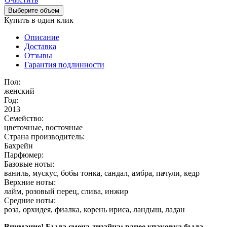
Выберите объем
Купить в один клик
Описание
Доставка
Отзывы
Гарантия подлинности
Пол:
женский
Год:
2013
Семейство:
цветочные, восточные
Страна производитель:
Бахрейн
Парфюмер:
Базовые ноты:
ваниль, мускус, бобы тонка, сандал, амбра, пачули, кедр
Верхние ноты:
лайм, розовый перец, слива, инжир
Средние ноты:
роза, орхидея, фиалка, корень ириса, ландыш, ладан
Внимание! Была смена дизайна: ранее упаковка была