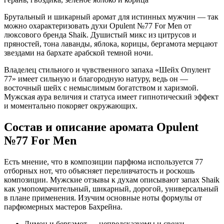
Брутальный и шикарный аромат для истинных мужчин — так
можно охарактеризовать духи Opulent №77 For Men от
люксового бренда Shaik. Душистый микс из цитрусов и
пряностей, тона лаванды, яблока, корицы, бергамота мерцают
звездами на бархате арабской темной ночи.
Владелец стильного и чувственного запаха «Шейх Опулент
77» имеет сильную и благородную натуру, ведь он —
восточный шейх с немыслимым богатством и харизмой.
Мужская аура величия и статуса имеет гипнотический эффект
и моментально покоряет окружающих.
Состав и описание аромата Opulent
№77 For Men
Есть мнение, что в композиции парфюма используется 77
отборных нот, что объясняет переливчатость и роскошь
композиции. Мужские отзывы к духам описывают запах Shaik
как умопомрачительный, шикарный, дорогой, универсальный
в плане применения. Изучим основные ноты формулы от
парфюмерных мастеров Бахрейна.
Лимон и бергамот — непредсказуемы и свежи.