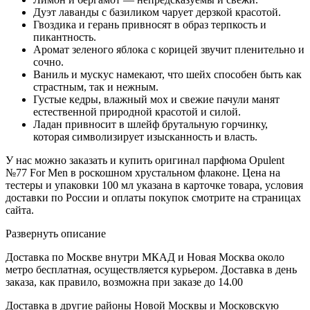
Дуэт лаванды с базиликом чарует дерзкой красотой.
Гвоздика и герань привносят в образ терпкость и
пикантность.
Аромат зеленого яблока с корицей звучит пленительно и
сочно.
Ваниль и мускус намекают, что шейх способен быть как
страстным, так и нежным.
Густые кедры, влажный мох и свежие пачули манят
естественной природной красотой и силой.
Ладан привносит в шлейф брутальную горчинку,
которая символизирует изысканность и власть.
У нас можно заказать и купить оригинал парфюма Opulent
№77 For Men в роскошном хрустальном флаконе. Цена на
тестеры и упаковки 100 мл указана в карточке товара, условия
доставки по России и оплаты покупок смотрите на страницах
сайта.
Развернуть описание
Доставка по Москве внутри МКАД и Новая Москва около
метро бесплатная, осуществляется курьером. Доставка в день
заказа, как правило, возможна при заказе до 14.00
Доставка в другие районы Новой Москвы и Московскую