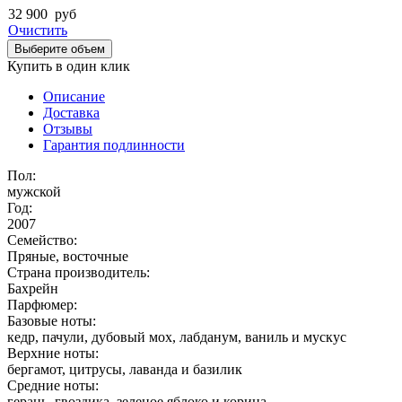
32 900
руб
Очистить
Выберите объем
Купить в один клик
Описание
Доставка
Отзывы
Гарантия подлинности
Пол:
мужской
Год:
2007
Семейство:
Пряные, восточные
Страна производитель:
Бахрейн
Парфюмер:
Базовые ноты:
кедр, пачули, дубовый мох, лабданум, ваниль и мускус
Верхние ноты:
бергамот, цитрусы, лаванда и базилик
Средние ноты:
герань, гвоздика, зеленое яблоко и корица