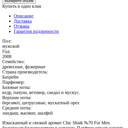
Выберите объем
Купить в один клик
Описание
Доставка
Отзывы
Гарантия подлинности
Пол:
мужской
Год:
2008
Семейство:
древесные, фужерные
Страна производитель:
Бахрейн
Парфюмер:
Базовые ноты:
кедр, пачули, ветивер, сандал и мускус.
Верхние ноты:
бергамот, цитрусовые, мускатный орех
Средние ноты:
ландыш, жасмин, шалфей
Изысканный и свежий аромат Chic Shaik №70 For Men
благоухает благородством и успехом. Парфюм играет нотами