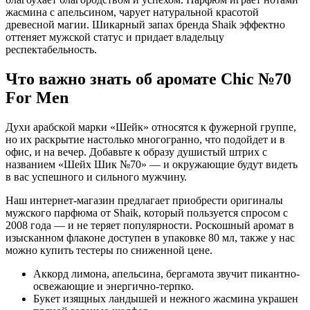
жасмина с апельсином, чарует натуральной красотой
древесной магии. Шикарный запах бренда Shaik эффектно
оттеняет мужской статус и придает владельцу
респектабельность.
Что важно знать об аромате Chic №70
For Men
Духи арабской марки «Шейк» относятся к фужерной группе,
но их раскрытие настолько многогранно, что подойдет и в
офис, и на вечер. Добавьте к образу душистый штрих с
названием «Шейх Шик №70» — и окружающие будут видеть
в вас успешного и сильного мужчину.
Наш интернет-магазин предлагает приобрести оригиналы
мужского парфюма от Shaik, который пользуется спросом с
2008 года — и не теряет популярности. Роскошный аромат в
изысканном флаконе доступен в упаковке 80 мл, также у нас
можно купить тестеры по сниженной цене.
Аккорд лимона, апельсина, бергамота звучит пикантно-
освежающие и энергично-терпко.
Букет изящных ландышей и нежного жасмина украшен