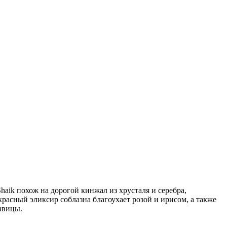
aik похож на дорогой кинжал из хрусталя и серебра,
асный эликсир соблазна благоухает розой и ирисом, а также
авицы.