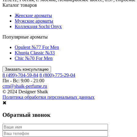
Каталог товаров
Женские ароматы
Мужские ароматы
Коллекция Sochi Onyx
Популярные ароматы
Opulent №77 For Men
Khunja Classic №33
Chic №70 For Men
Заказать консультацию
8 (499)-704-59-84
8 (800)-775-29-04
Пн - Вс: 9:00 - 21:00
crm@shaik-perfume.ru
© 2024 Designer Shaik
Политика обработки персональных данных
✖
Обратный звонок