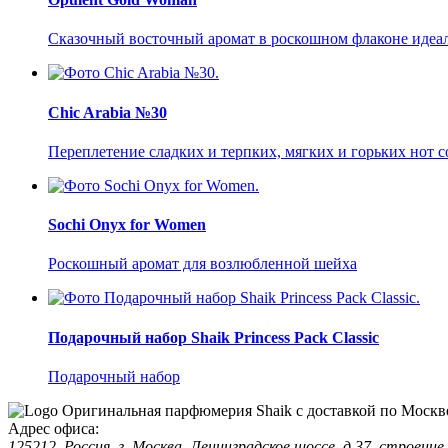
Сказочный восточный аромат в роскошном флаконе идеал
Chic Arabia №30
Переплетение сладких и терпких, мягких и горьких нот 
Sochi Onyx for Women
Роскошный аромат для возлюбленной шейха
Подарочный набор Shaik Princess Pack Classic
Подарочный набор
Оригинальная парфюмерия Shaik с доставкой по Москв
Адрес офиса:
125212, Россия, г. Москва, Ленинградское шоссе, д.37, строение 