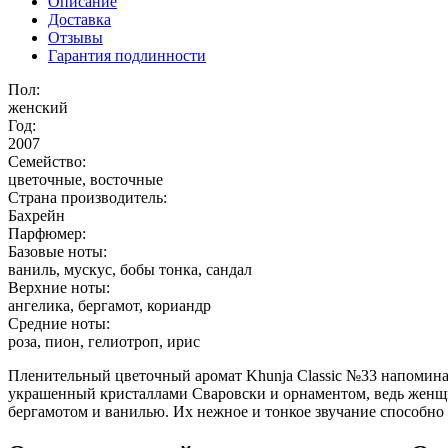
Описание
Доставка
Отзывы
Гарантия подлинности
Пол:
женский
Год:
2007
Семейство:
цветочные, восточные
Страна производитель:
Бахрейн
Парфюмер:
Базовые ноты:
ваниль, мускус, бобы тонка, сандал
Верхние ноты:
ангелика, бергамот, кориандр
Средние ноты:
роза, пион, гелиотроп, ирис
Пленительный цветочный аромат Khunja Classic №33 напоминает
украшенный кристаллами Сваровски и орнаментом, ведь женщин
бергамотом и ванилью. Их нежное и тонкое звучание способно