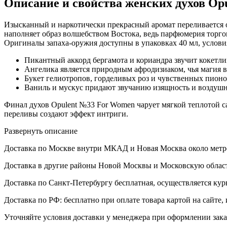
Описание и свойства женских духов Op
Изысканный и наркотически прекрасный аромат переливается о
наполняет образ волшебством Востока, ведь парфюмерия торгов
Оригиналы запаха-оружия доступны в упаковках 40 мл, условия
Пикантный аккорд бергамота и кориандра звучит кокетли
Ангелика является природным афродизиаком, чья магия во
Букет гелиотропов, горделивых роз и чувственных пион
Ваниль и мускус придают звучанию изящность и воздушно
Финал духов Opulent №33 For Women чарует мягкой теплотой с
переливы создают эффект интриги.
Развернуть описание
Доставка по Москве внутри МКАД и Новая Москва около метро б
Доставка в другие районы Новой Москвы и Московскую област
Доставка по Санкт-Петербургу бесплатная, осуществляется курь
Доставка по РФ: бесплатно при оплате товара картой на сайте,
Уточняйте условия доставки у менеджера при оформлении зака