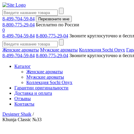
8-499-704-59-84
Перезвоните мне
8-800-775-29-04
Бесплатно по России
0
8-499-704-59-84
8-800-775-29-04
Звоните круглосуточно и бесп
Женские ароматы
Мужские ароматы
Коллекция Sochi Onyx
Гар
8-499-704-59-84
8-800-775-29-04
Звоните круглосуточно и бесп
Каталог
Женские ароматы
Мужские ароматы
Коллекция Sochi Onyx
Гарантии оригинальности
Доставка и оплата
Отзывы
Контакты
Designer Shaik
/
Khunja Classic №33