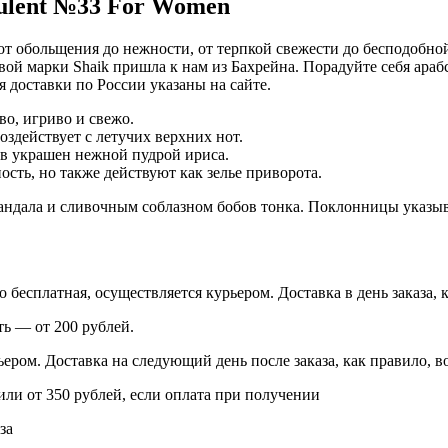
ulent №33 For Women
т обольщения до нежности, от терпкой свежести до бесподобной
ой марки Shaik пришла к нам из Бахрейна. Порадуйте себя араб
 доставки по России указаны на сайте.
во, игриво и свежо.
здействует с летучих верхних нот.
ов украшен нежной пудрой ириса.
сть, но также действуют как зелье приворота.
андала и сливочным соблазном бобов тонка. Поклонницы указыв
есплатная, осуществляется курьером. Доставка в день заказа, к
ь — от 200 рублей.
ером. Доставка на следующий день после заказа, как правило, во
 или от 350 рублей, если оплата при получении
за