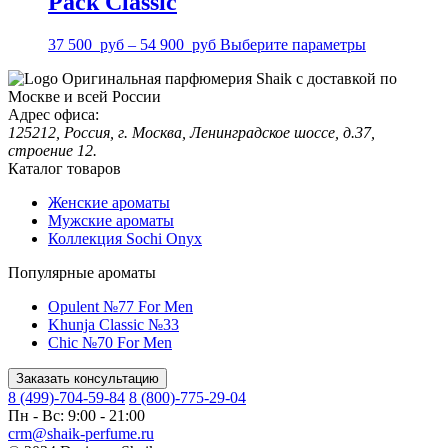
Pack Classic
37 500
руб
–
54 900
руб
Выберите параметры
Оригинальная парфюмерия Shaik с доставкой по
Москве и всей России
Адрес офиса:
125212, Россия, г. Москва, Ленинградское шоссе, д.37,
строение 12.
Каталог товаров
Женские ароматы
Мужские ароматы
Коллекция Sochi Onyx
Популярные ароматы
Opulent №77 For Men
Khunja Classic №33
Chic №70 For Men
Заказать консультацию
8 (499)-704-59-84
8 (800)-775-29-04
Пн - Вс: 9:00 - 21:00
crm@shaik-perfume.ru